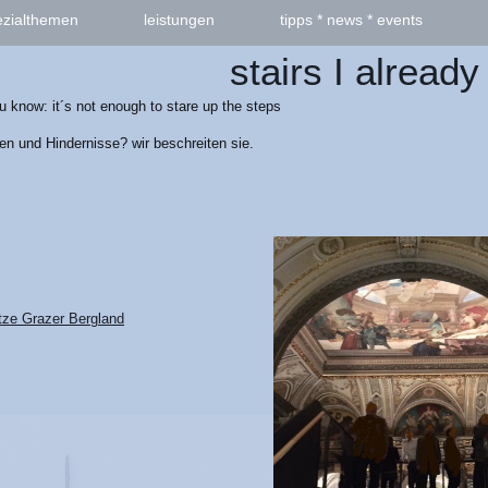
ezialthemen
leistungen
tipps * news * events
stairs I already
 know: it´s not enough to stare up the steps
fen und Hindernisse? wir beschreiten sie.