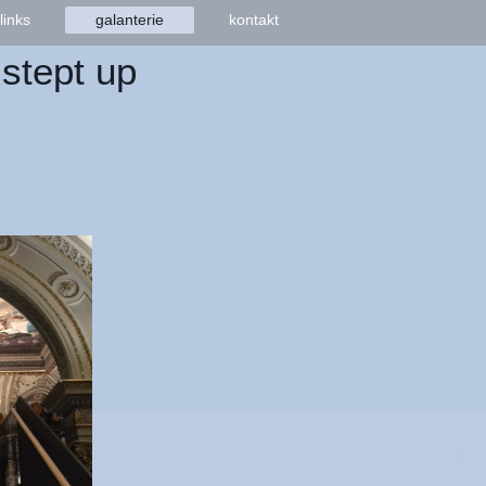
links
galanterie
kontakt
 stept up