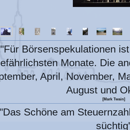
"Für Börsenspekulationen ist
efährlichsten Monate. Die and
ptember, April, November, Ma
August und Ok
[Mark Twain]
"Das Schöne am Steuernzahle
süchtig