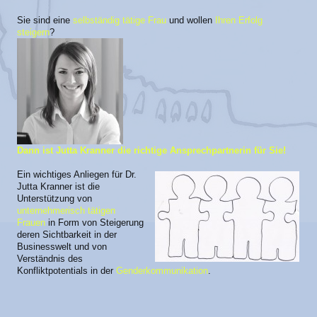
Sie sind eine
selbständig tätige Frau
und wollen
Ihren Erfolg
steigern
?
Dann ist Jutta Kranner die richtige Ansprechpartnerin für Sie!
Ein wichtiges Anliegen für Dr.
Jutta Kranner ist die
Unterstützung von
unternehmerisch tätigen
Frauen
in Form von Steigerung
deren Sichtbarkeit in der
Businesswelt und von
Verständnis des
Konfliktpotentials in der
Genderkommunikation
.