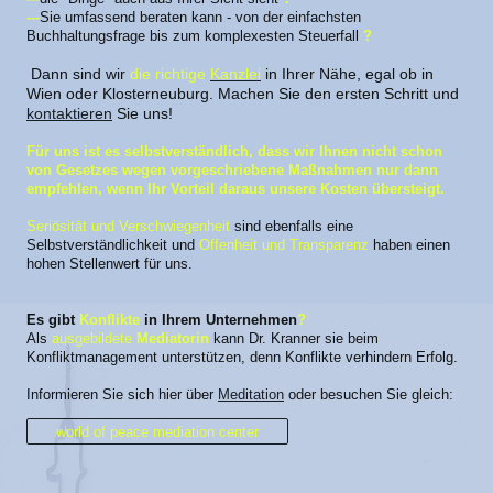
---
Sie umfassend beraten kann - von der einfachsten
Buchhaltungsfrage bis zum komplexesten Steuerfall
?
Dann sind wir
die richtige
Kanzlei
in Ihrer Nähe, egal ob in
Wien oder Klosterneuburg. Machen Sie den ersten Schritt und
kontaktieren
Sie uns!
Für uns ist es selbstverständlich, dass wir Ihnen nicht schon
von Gesetzes wegen vorgeschriebene Maßnahmen nur dann
empfehlen, wenn Ihr Vorteil daraus unsere Kosten übersteigt.
Seriösität und Verschwiegenheit
sind ebenfalls eine
Selbstverständlichkeit und
Offenheit und Transparenz
haben einen
hohen Stellenwert für uns.
Es gibt
Konflikte
in Ihrem Unternehmen
?
Als
ausgebildete
Mediatorin
kann Dr. Kranner sie beim
Konfliktmanagement unterstützen, denn Konflikte verhindern Erfolg.
Informieren Sie sich hier über
Meditation
oder besuchen Sie gleich:
world of peace mediation center