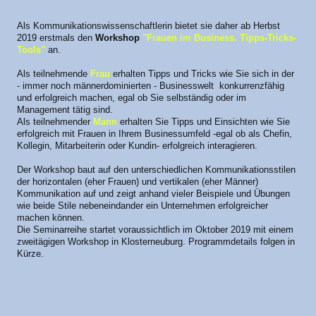
Als Kommunikationswissenschaftlerin bietet sie daher ab Herbst
2019 erstmals den
Workshop
"Frauen im Business. Tipps-Tricks-
Tools"
an.
Als teilnehmende
Frau
erhalten Tipps und Tricks wie Sie sich in der
- immer noch männerdominierten - Businesswelt konkurrenzfähig
und erfolgreich machen, egal ob Sie selbständig oder im
Management tätig sind.
Als teilnehmender
Mann
erhalten Sie Tipps und Einsichten wie Sie
erfolgreich mit Frauen in Ihrem Businessumfeld -egal ob als Chefin,
Kollegin, Mitarbeiterin oder Kundin- erfolgreich interagieren.
Der Workshop baut auf den unterschiedlichen Kommunikationsstilen
der horizontalen (eher Frauen) und vertikalen (eher Männer)
Kommunikation auf und zeigt anhand vieler Beispiele und Übungen
wie beide Stile nebeneindander ein Unternehmen erfolgreicher
machen können.
Die Seminarreihe startet voraussichtlich im Oktober 2019 mit einem
zweitägigen Workshop in Klosterneuburg. Programmdetails folgen in
Kürze.