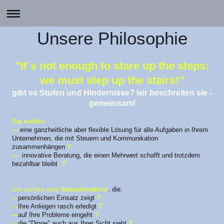
Unsere Philosophie
"It´s not enough to stare up the steps:
we must step up the stairs!"
gibt es Stufen und Hindernisse? wir beschreiten sie -
gemeinsam!
Sie wollen
:
---
eine ganzheitliche aber flexible Lösung für alle Aufgaben in Ihrem
Unternehmen, die mit Steuern und Kommunikation
zusammenhängen
?
---
innovative Beratung, die einen Mehrwert schafft und trotzdem
bezahlbar bleibt
?
Sie suchen eine
Steuerberaterin
, die:
---
persönlichen Einsatz zeigt
?
---
Ihre Anliegen rasch erledigt
?
---
auf Ihre Probleme eingeht
?
---
die "D
inge" auc
h aus Ihrer Sicht sieht
?